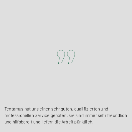
wissenschaftlichen Methoden können wir unserem
Qualitätsversprechen gerecht werden.
Tentamus hat uns einen sehr guten, qualifizierten und
professionellen Service geboten, sie sind immer sehr freundlich
und hilfsbereit und liefern die Arbeit pünktlich!