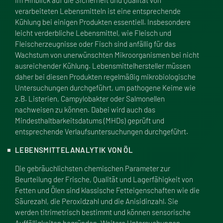
Im Hinblick auf die Sicherheit und Qualität von
verarbeiteten Lebensmitteln ist eine entsprechende
Kühlung bei einigen Produkten essentiell. Insbesondere
leicht verderbliche Lebensmittel, wie Fleisch und
Fleischerzeugnisse oder Fisch sind anfällig für das
Wachstum von unerwünschten Mikroorganismen bei nicht
ausreichender Kühlung. Lebensmittelhersteller müssen
daher bei diesen Produkten regelmä
ß
ig mikrobiologische
Untersuchungen durchgeführt, um pathogene Keime wie
z.B. Listerien, Campylobakter oder Salmonellen
nachweisen zu können. Dabei wird auch das
Mindesthaltbarkeitsdatums (MHDs) geprüft und
entsprechende Verlaufsuntersuchungen durchgeführt.
LEBENSMITTELANALYTIK VON ÖL
Die gebräuchlichsten chemischen Parameter zur
Beurteilung der Frische, Qualität und Lagerfähigkeit von
Fetten und Ölen sind klassische Fetteigenschaften wie die
Säurezahl, die Peroxidzahl und die Anisidinzahl. Sie
werden titrimetrisch bestimmt und können sensorische