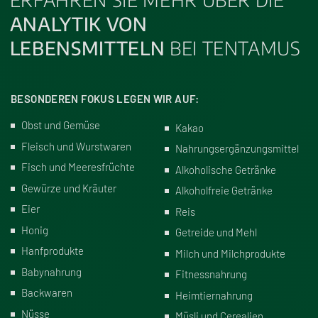
ANALYTIK VON
LEBENSMITTELN
BEI TENTAMUS
BESONDEREN FOKUS LEGEN WIR AUF:
Obst und Gemüse
Kakao
Fleisch und Wurstwaren
Nahrungsergänzungsmittel
Fisch und Meeresfrüchte
Alkoholische Getränke
Gewürze und Kräuter
Alkoholfreie Getränke
Eier
Reis
Honig
Getreide und Mehl
Hanfprodukte
Milch und Milchprodukte
Babynahrung
Fitnessnahrung
Backwaren
Heimtiernahrung
Nüsse
Müsli und Cerealien