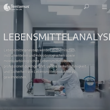
LEBENSMITTELANALYS
Lebensmittelanalysen werden in chemischen,
instrumentellen und mikrobiologischen sowie
molekularbiologischen Lebensmittellaboren
professionell durchgeführt, um die Verkehrsfähigkeit
und Sicherheit von Lebensmittelprodukten zu
gewährleisten.