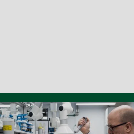
Vorschriften keine bzw. nur die zulässigen Höchstwerte
von Pflanzenmittelrückständen, wie z.B. Pestizide
enthalten. Diese Analysen werden mittels LC-GC (mit
verschiedenen Detektionsmodulen) und vorrangig bei
pflanzlichen Lebensmittelprodukten (Obst, Gemüse, Honig
etc.) durchgeführt.
Mehr Informationen zur
Rückstandsanalytik