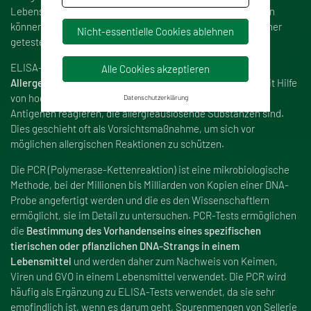
Lebensmittel gelangt. Selbst Spurenmengen von Allergenen
können eine allergische Reaktion auslösen und müssen daher
Nicht-essentielle Cookies ablehnen
getestet werden.
ELISA-Tests werden verwendet, um Antikörper im Blut auf
Alle Cookies akzeptieren
Allergenempfindlichkeit
zu testen. ELISA-Tests werden mit Hilfe
von hochspezifischen Antikörpern durchgeführt, die mit
Datenschutzerklärung
Antigenen reagieren, die allergieauslösende Substanzen sind.
Dies geschieht oft als Vorsichtsma
ß
nahme, um sich vor
möglichen allergischen Reaktionen zu schützen.
Die
PCR (Polymerase-Kettenreaktion)
ist eine mikrobiologische
Methode, bei der Millionen bis Milliarden von Kopien einer DNA-
Probe angefertigt werden und die es den Wissenschaftlern
ermöglicht, sie im Detail zu untersuchen. PCR-Tests ermöglichen
die
Bestimmung des Vorhandenseins eines spezifischen
tierischen oder pflanzlichen DNA-Strangs in einem
Lebensmittel
und werden daher zum Nachweis von Keimen,
Viren und GVO in einem Lebensmittel verwendet. Die PCR wird
häufig als Ergänzung zu ELISA-Tests verwendet, da sie sehr
empfindlich ist, wenn es darum geht, Spurenmengen von Sellerie