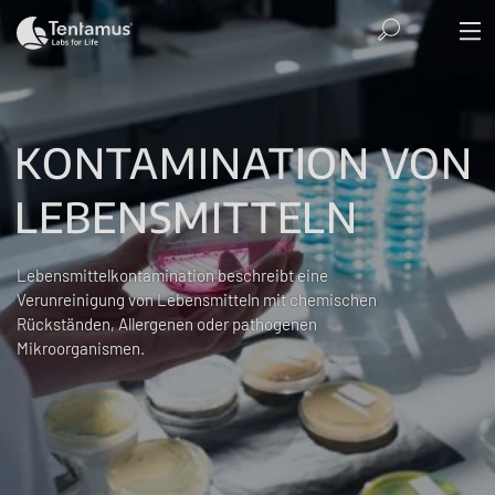
KONTAMINATION VON
LEBENSMITTELN
Lebensmittelkontamination beschreibt eine
Verunreinigung von Lebensmitteln mit chemischen
Rückständen, Allergenen oder pathogenen
Mikroorganismen.