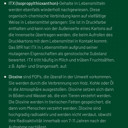
ITX (Isopropylthioxanthon)
-Gehalte in Lebensmitteln
werden ebenfalls wiederholt nachgewiesen. Diese
organisch-chemische Verbindung kann auf vielfältige
Weise in Lebensmittel gelangen: Sie ist in Druckfarbe
enthalten und kann von der Au
ß
enseite eines Kartons auf
die Innenseite übertragen werden, die beim Aufrollen des
Druckkartons mit dem Lebensmittel in Kontakt kommt.
Das BfR hat ITX in Lebensmitteln aufgrund seiner
mutagenen Eigenschaften als genotoxische Substanz
bewertet. ITX tritt häufig in Milch und trüben Fruchtsäften,
z.B. Apfel- und Orangensaft, auf.
Dioxine
sind POPs, die überall in der Umwelt vorkommen.
Sie werden durch die Verbrennung von Holz, Kohle oder Öl
in die Atmosphäre ausgesto
ß
en. Dioxine setzen sich dann
in Böden und Wasser ab, die von Tieren verzehrt werden.
Die Dioxine werden in tierischen Fetten gespeichert, die
dann vom Menschen verzehrt werden. Dioxine sind
hochgradig radioaktiv und werden nicht verdaut, obwohl
ihre Radioaktivität innerhalb von 7-11 Jahren nach der
Aufnahme nachlässt.