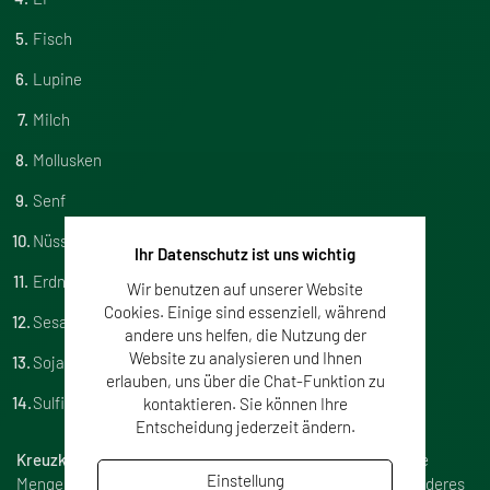
Fisch
Lupine
Milch
Mollusken
Senf
Nüsse
Ihr Datenschutz ist uns wichtig
Erdnüsse
Wir benutzen auf unserer Website
Cookies. Einige sind essenziell, während
Sesam
andere uns helfen, die Nutzung der
Website zu analysieren und Ihnen
Soja
erlauben, uns über die Chat-Funktion zu
Sulfite
kontaktieren. Sie können Ihre
Entscheidung jederzeit ändern.
Kreuzkontaminationen
können auftreten, wenn eine kleine
Einstellung
Menge eines Lebensmittelallergens versehentlich in ein anderes