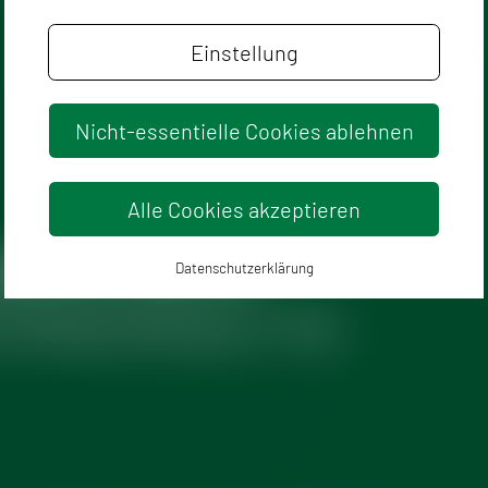
Einstellung
Nicht-essentielle Cookies ablehnen
Alle Cookies akzeptieren
WERPUNKTE
Datenschutzerklärung
STANDSANALYTIK