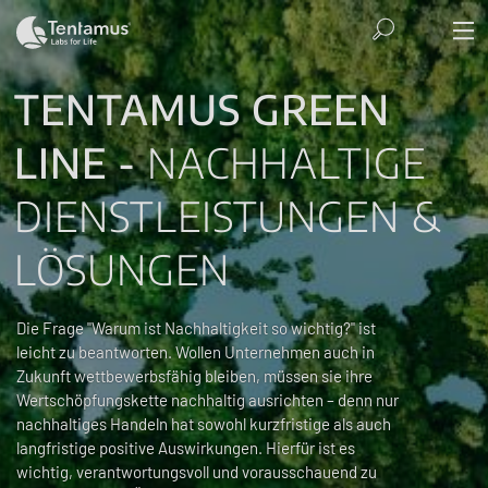
TENTAMUS GREEN
LINE -
NACHHALTIGE
DIENSTLEISTUNGEN &
LÖSUNGEN
Die Frage "Warum ist Nachhaltigkeit so wichtig?" ist
leicht zu beantworten. Wollen Unternehmen auch in
Zukunft wettbewerbsfähig bleiben, müssen sie ihre
Wertschöpfungskette nachhaltig ausrichten – denn nur
nachhaltiges Handeln hat sowohl kurzfristige als auch
langfristige positive Auswirkungen. Hierfür ist es
wichtig, verantwortungsvoll und vorausschauend zu