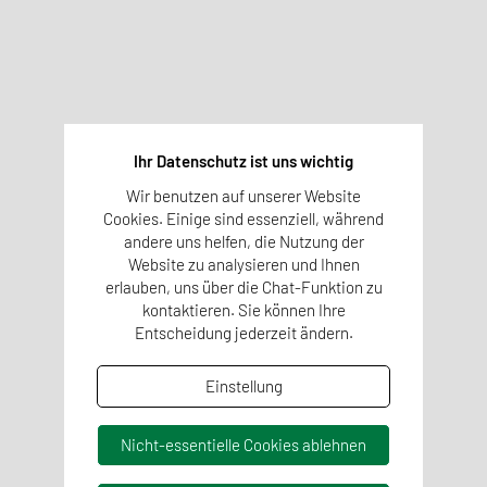
und eine faire Produktion sind nur einige der vielen
Schlüsselelemente für eine gesunde und
umweltfreundliche Kosmetikherstellung. Gemeinsam mit
Ihnen unterstützen unsere Experten Sie dabei, Ihre Ideen
in nachhaltige Lösungen zu verwandeln.
Transparente Lieferkette & Rückverfolgbarkeit
Ihr Datenschutz ist uns wichtig
Nachhaltiger Gesundheitsschutz
Wir benutzen auf unserer Website
Qualitätsmanagement
Cookies. Einige sind essenziell, während
Gesundheit und Wohlbefinden
andere uns helfen, die Nutzung der
Website zu analysieren und Ihnen
Kreislaufwirtschaft
erlauben, uns über die Chat-Funktion zu
Umweltschutz
kontaktieren. Sie können Ihre
Entscheidung jederzeit ändern.
Einstellung
Mehr erfahren
Nicht-essentielle Cookies ablehnen