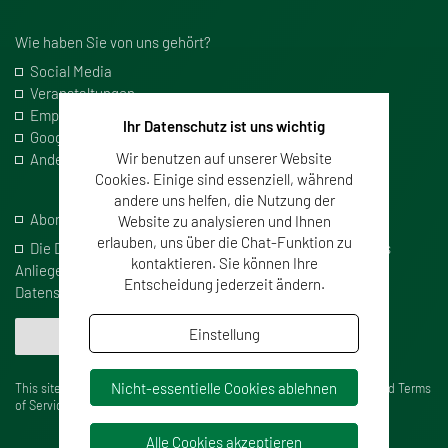
Wie haben Sie von uns gehört?
Social Media
Veranstaltungen
Empfehlung
Ihr Datenschutz ist uns wichtig
Google
Wir benutzen auf unserer Website
Andere
Cookies. Einige sind essenziell, während
andere uns helfen, die Nutzung der
Abonnieren Sie unseren Newsletter
Website zu analysieren und Ihnen
erlauben, uns über die Chat-Funktion zu
Die Daten werden nur zum Zwecke der Bearbeitung Ihres
kontaktieren. Sie können Ihre
Anliegens verarbeitet. Ich habe die Informationen in der
Entscheidung jederzeit ändern.
Datenschutzerklärung
gelesen.
Einstellung
Senden
Nicht-essentielle Cookies ablehnen
This site is protected by reCAPTCHA and the Google
Privacy Policy
and
Terms
of Service
apply.
Alle Cookies akzeptieren