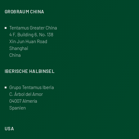
GRO
ß
RAUM CHINA
Tentamus Greater China
4 F, Building 6, No. 138
Xin Jun Huan Road
Shanghai
China
IBERISCHE HALBINSEL
Grupo Tentamus Iberia
C. Árbol del Amor
04007 Almería
Spanien
USA