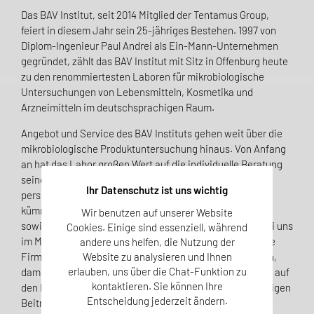
Das BAV Institut, seit 2014 Mitglied der Tentamus Group,
feiert in diesem Jahr sein 25-jähriges Bestehen. 1997 von
Diplom-Ingenieur Paul Andrei als Ein-Mann-Unternehmen
gegründet, zählt das BAV Institut mit Sitz in Offenburg heute
zu den renommiertesten Laboren für mikrobiologische
Untersuchungen von Lebensmitteln, Kosmetika und
Arzneimitteln im deutschsprachigen Raum.
Angebot und Service des BAV Instituts gehen weit über die
mikrobiologische Produktuntersuchung hinaus. Von Anfang
an hat das Labor großen Wert auf die individuelle Beratung
seiner Kunden gelegt. Deshalb hat jeder Kunde seinen
Ihr Datenschutz ist uns wichtig
persönlichen Ansprechpartner. Über 25 Kundenberater
kümmern sich um die Beurteilung der Laborergebnisse
Wir benutzen auf unserer Website
sowie um Anfragen ihrer Kunden. „Die Kunden stehen bei uns
Cookies. Einige sind essenziell, während
im Mittelpunkt“, erläutert Geschäftsführer Paul Andrei die
andere uns helfen, die Nutzung der
Firmenphilosophie. „Wir wollen sie maximal unterstützen,
Website zu analysieren und Ihnen
erlauben, uns über die Chat-Funktion zu
damit sie sichere und hygienisch einwandfreie Produkte auf
kontaktieren. Sie können Ihre
den Markt bringen können. Damit leisten wir einen wichtigen
Entscheidung jederzeit ändern.
Beitrag zum Verbraucherschutz, denn BAV-geprüfte