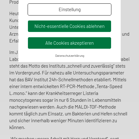
Produkte sind in jedem Haushalt vertreten.“
Einstellung
Heute hat das BAV Institut 140 Mitarbeiter und einen
Kundenstamm von über 3000 Betrieben. Renommierte
Nicht-essentielle Cookies ablehnen
Unternehmen der Lebensmittel-, Kosmetik- und
Arzneimittelbranche vertrauen seit Jahren der Expertise und
Erfahrung von BAV.
Alle Cookies akzeptieren
Im Jahr 2021 wurden über 300.000 Proben von 80
Datenschutzerklärung
Labormitarbeitern im akkreditierten Labor untersucht. Dabei
steht das Motto des Instituts „schnell und zuverlässig“ stets
im Vordergrund. Für nahezu alle Untersuchungsparameter
hat das BAV Institut 24h-Schnellmethoden etabliert. Mittels
einer intern entwickelten RT-PCR-Methode „Tenta-Speed
L.mono.“ kann der Krankheitserreger Listeria
monocytogenes sogar in nur 6 Stunden in Lebensmitteln
nachgewiesen werden. Auch die MALDI-TOF-Methode
kommt täglich zum Einsatz, um Bakterien und Hefen schnell
und sicher innerhalb weniger Minuten identifizieren zu
können.
„Wir machen unsere Arbeit mit Herz und Verstand“, sagt