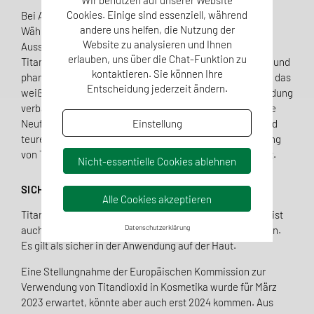
Wir benutzen auf unserer Website
Cookies. Einige sind essenziell, während
Bei Arzneimitteln wurde ein anderer Ansatz verfolgt.
andere uns helfen, die Nutzung der
Während Titandioxid in Lebensmitteln lediglich für das
Website zu analysieren und Ihnen
Aussehen verwendet wurde, kann die Entfernung von
erlauben, uns über die Chat-Funktion zu
Titandioxid aus Arzneimitteln deren Wirkung, Sicherheit und
kontaktieren. Sie können Ihre
pharmazeutische Qualität beeinträchtigen. Daher wurde das
Entscheidung jederzeit ändern.
weiße Pigment nicht aus der pharmazeutischen Verwendung
verbannt, um Versorgungsengpässe zu vermeiden, da die
Einstellung
Neuformulierung dieser Arzneimittel ein langwieriges und
teures Zulassungsverfahren erfordert. Eine Neubewertung
von Titandioxid in Arzneimitteln ist für April 2024 geplant.
Nicht-essentielle Cookies ablehnen
SICHER AUF DER HAUT?
Alle Cookies akzeptieren
Titandioxid wird außerdem in Kosmetika verwendet und ist
Datenschutzerklärung
auch in Produkten mit der Bezeichnung CI 77891 zu finden.
Es gilt als sicher in der Anwendung auf der Haut.
Eine Stellungnahme der Europäischen Kommission zur
Verwendung von Titandioxid in Kosmetika wurde für März
2023 erwartet, könnte aber auch erst 2024 kommen. Aus