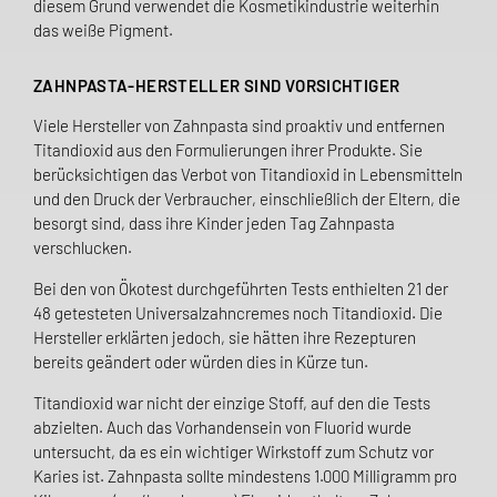
diesem Grund verwendet die Kosmetikindustrie weiterhin
das weiße Pigment.
ZAHNPASTA-HERSTELLER SIND VORSICHTIGER
Viele Hersteller von Zahnpasta sind proaktiv und entfernen
Titandioxid aus den Formulierungen ihrer Produkte. Sie
berücksichtigen das Verbot von Titandioxid in Lebensmitteln
und den Druck der Verbraucher, einschließlich der Eltern, die
besorgt sind, dass ihre Kinder jeden Tag Zahnpasta
verschlucken.
Bei den von Ökotest durchgeführten Tests enthielten 21 der
48 getesteten Universalzahncremes noch Titandioxid. Die
Hersteller erklärten jedoch, sie hätten ihre Rezepturen
bereits geändert oder würden dies in Kürze tun.
Titandioxid war nicht der einzige Stoff, auf den die Tests
abzielten. Auch das Vorhandensein von Fluorid wurde
untersucht, da es ein wichtiger Wirkstoff zum Schutz vor
Karies ist. Zahnpasta sollte mindestens 1.000 Milligramm pro