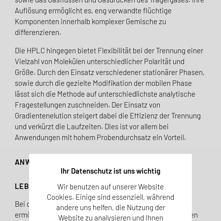
Auflösung ermöglicht es, eng verwandte flüchtige
Komponenten innerhalb komplexer Gemische zu
differenzieren.
Die HPLC hingegen bietet Flexibilität bei der Trennung einer
Vielzahl von Molekülen unterschiedlicher Polarität und
Größe. Durch den Einsatz verschiedener stationärer Phasen,
sowie durch die gezielte Modifikation der mobilen Phase
lässt sich die Methode auf unterschiedlichste analytische
Fragestellungen zuschneiden. Der Einsatz von
Gradientenelution steigert dabei die Effizienz der Trennung
und verkürzt die Laufzeiten. Dies ist vor allem bei
Anwendungen mit hohem Probendurchsatz ein Vorteil.
ANWENDUNGSGEBIETE VON GC UND HPLC
Ihr Datenschutz ist uns wichtig
LEBENSMITTEL
Wir benutzen auf unserer Website
Cookies. Einige sind essenziell, während
Bei der sensorischen Untersuchung von Lebensmitteln
andere uns helfen, die Nutzung der
ermöglicht die GC nicht nur das Aufspüren und Bestimmen
Website zu analysieren und Ihnen