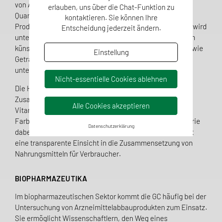
von Aromastoffen, sondern auch deren exakte
erlauben, uns über die Chat-Funktion zu
Quantifizierung, welche ein zentraler Aspekt für
kontaktieren. Sie können Ihre
Produktionsprozesse und Qualitätsprüfungen ist. Die GC wird
Entscheidung jederzeit ändern.
unter anderem eingesetzt, um sowohl natürliche als auch
künstlich hergestellte Aromakomponenten in Produkten wie
Einstellung
Getränken, Gebäck oder Gewürzmischungen zu
untersuchen.
Nicht-essentielle Cookies ablehnen
Die HPLC lohnt sich insbesondere bei der Analyse von
Zusatzstoffen. Sie erlaubt eine präzise Bestimmung von
Alle Cookies akzeptieren
Vitaminen, Konservierungsmitteln, Süßstoffen und
Farbstoffen. Diese Methode hilft der Lebensmittelindustrie
Datenschutzerklärung
dabei, gesetzliche Anforderungen einzuhalten und bietet
eine transparente Einsicht in die Zusammensetzung von
Nahrungsmitteln für Verbraucher.
BIOPHARMAZEUTIKA
Im biopharmazeutischen Sektor kommt die GC häufig bei der
Untersuchung von Arzneimittelabbauprodukten zum Einsatz.
Sie ermöglicht Wissenschaftlern, den Weg eines