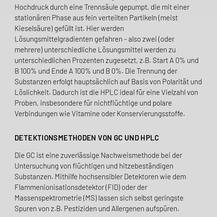
Hochdruck durch eine Trennsäule gepumpt, die mit einer
stationären Phase aus fein verteilten Partikeln (meist
Kieselsäure) gefüllt ist. Hier werden
Lösungsmittelgradienten gefahren - also zwei (oder
mehrere) unterschiedliche Lösungsmittel werden zu
unterschiedlichen Prozenten zugesetzt, z.B. Start A 0% und
B 100% und Ende A 100% und B 0%. Die Trennung der
Substanzen erfolgt hauptsächlich auf Basis von Polarität und
Löslichkeit. Dadurch ist die HPLC ideal für eine Vielzahl von
Proben, insbesondere für nichtflüchtige und polare
Verbindungen wie Vitamine oder Konservierungsstoffe.
DETEKTIONSMETHODEN VON GC UND HPLC
Die GC ist eine zuverlässige Nachweismethode bei der
Untersuchung von flüchtigen und hitzebeständigen
Substanzen. Mithilfe hochsensibler Detektoren wie dem
Flammenionisationsdetektor (FID) oder der
Massenspektrometrie (MS) lassen sich selbst geringste
Spuren von z.B. Pestiziden und Allergenen aufspüren.