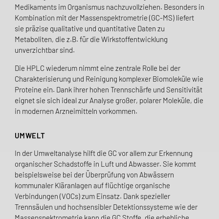
Medikaments im Organismus nachzuvollziehen. Besonders in
Kombination mit der Massenspektrometrie (GC-MS) liefert
sie präzise qualitative und quantitative Daten zu
Metaboliten, die z.B. für die Wirkstoffentwicklung
unverzichtbar sind.
Die HPLC wiederum nimmt eine zentrale Rolle bei der
Charakterisierung und Reinigung komplexer Biomoleküle wie
Proteine ein. Dank ihrer hohen Trennschärfe und Sensitivität
eignet sie sich ideal zur Analyse großer, polarer Moleküle, die
in modernen Arzneimitteln vorkommen.
UMWELT
In der Umweltanalyse hilft die GC vor allem zur Erkennung
organischer Schadstoffe in Luft und Abwasser. Sie kommt
beispielsweise bei der Überprüfung von Abwässern
kommunaler Kläranlagen auf flüchtige organische
Verbindungen (VOCs) zum Einsatz. Dank spezieller
Trennsäulen und hochsensibler Detektionssysteme wie der
Massenspektrometrie kann die GC Stoffe, die erhebliche