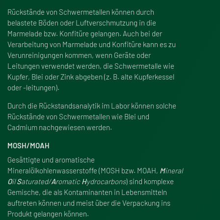
Rückstände von Schwermetallen können durch
belastete Böden oder Luftverschmutzung in die
Marmelade bzw. Konfitüre gelangen. Auch bei der
Verarbeitung von Marmelade und Konfitüre kann es zu
Verunreinigungen kommen, wenn Geräte oder
Leitungen verwendet werden, die Schwermetalle wie
Kupfer, Blei oder Zink abgeben (z. B. alte Kupferkessel
oder -leitungen).
Durch die Rückstandsanalytik im Labor können solche
Rückstände von Schwermetallen wie Blei und
Cadmium nachgewiesen werden.
MOSH/MOAH
Gesättigte und aromatische
Mineralölkohlenwasserstoffe (MOSH bzw. MOAH,
M
ineral
O
il
S
aturated/
A
romatic
H
ydrocarbons
) sind komplexe
Gemische, die als Kontaminanten in Lebensmitteln
auftreten können und meist über die Verpackung ins
Produkt gelangen können.