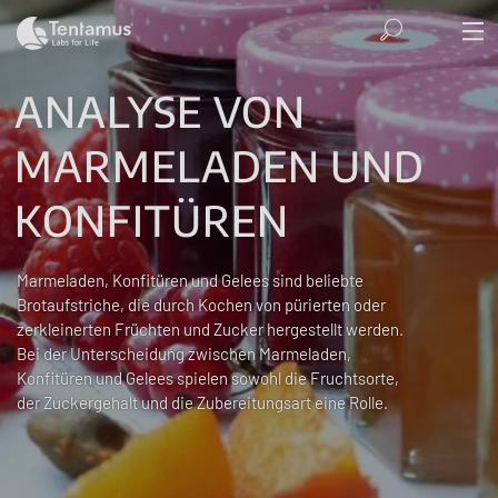
ANALYSE VON
MARMELADEN UND
KONFITÜREN
Marmeladen, Konfitüren und Gelees sind beliebte
Brotaufstriche, die durch Kochen von pürierten oder
zerkleinerten Früchten und Zucker hergestellt werden.
Bei der Unterscheidung zwischen Marmeladen,
Konfitüren und Gelees spielen sowohl die Fruchtsorte,
der Zuckergehalt und die Zubereitungsart eine Rolle.