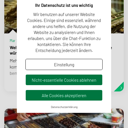
Ihr Datenschutz ist uns wichtig
Wir benutzen auf unserer Website
Cookies. Einige sind essenziell, während
andere uns helfen, die Nutzung der
Website zu analysieren und Ihnen
erlauben, uns über die Chat-Funktion zu
Mar 20, 2020
kontaktieren. Sie können Ihre
Welt-Mehl-Tag - ein Tag, an dem man das Unbeachtete
Entscheidung jederzeit ändern.
würdigt
Mehl ernährt täglich Milliarden Menschen. Am 20. März
Einstellung
kommen wir alle zusammen, um uns für diese
bemerkenswerte Zutat zu bedanken. Erfahren sie mehr!
Nicht-essentielle Cookies ablehnen
Alle Cookies akzeptieren
Datenschutzerklärung