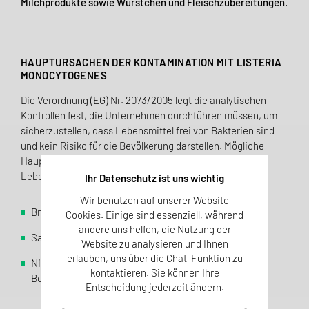
Milchprodukte sowie Würstchen und Fleischzubereitungen.
HAUPTURSACHEN DER KONTAMINATION MIT LISTERIA
MONOCYTOGENES
Die Verordnung (EG) Nr. 2073/2005 legt die analytischen
Kontrollen fest, die Unternehmen durchführen müssen, um
sicherzustellen, dass Lebensmittel frei von Bakterien sind
und kein Risiko für die Bevölkerung darstellen. Mögliche
Hauptursachen für die Kontamination von Listerien in
Lebensmitteln sind:
Ihr Datenschutz ist uns wichtig
Wir benutzen auf unserer Website
Bruch der Kühlkette
Cookies. Einige sind essenziell, während
andere uns helfen, die Nutzung der
Sauerstofffreies Produktverpackungssystem
Website zu analysieren und Ihnen
erlauben, uns über die Chat-Funktion zu
Nichterreichen der optimalen Temperaturen für die
kontaktieren. Sie können Ihre
Beseitigung von Bakterien im Herstellungsprozess.
Entscheidung jederzeit ändern.