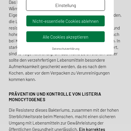
Das Bakterium ist empfindlich gegenüber
Einstellung
Wärmebehandlungen über 65°C, hat aber besondere
Eigenschaften, die es von anderen Bakterien unterscheiden,
Nicht-essentielle Cookies ablehnen
die Lebensmittelinfektionen verursachen: Es ist relativ
resistent gegen saures Medium (pH-Bereich 4,3 bis 9,6) und
hohe Salzkonzentrationen (25,5% ClNa) und kann sich auch
Alle Cookies akzeptieren
bei Kühltemperaturen (zwischen 2°C und 4°C) vermehren. In
stark sauren Lebensmitteln (pH < 4,3) und gekühlt gelagert,
Datenschutzerklärung
sind 15 Tage notwendig, um das Risiko zu erreichen. Daher
sollte den verzehrfertigen Lebensmitteln besondere
Aufmerksamkeit geschenkt werden, da es nach dem
Kochen, aber vor dem Verpacken zu Verunreinigungen
kommen kann.
PRÄVENTION UND KONTROLLE VON LISTERIA
MONOCYTOGENES
Die Resistenz dieses Bakteriums, zusammen mit der hohen
Sterblichkeitsrate beim Menschen, macht einen sicheren
Umgang mit Lebensmitteln zur Gewährleistung der
öffentlichen Gesundheit unerlässlich.
Ein korrektes