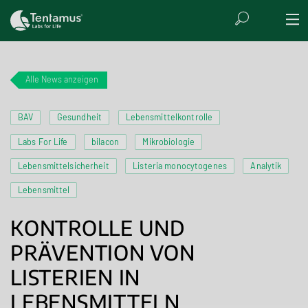
Alle News anzeigen
BAV
Gesundheit
Lebensmittelkontrolle
Labs For Life
bilacon
Mikrobiologie
Lebensmittelsicherheit
Listeria monocytogenes
Analytik
Lebensmittel
KONTROLLE UND
PRÄVENTION VON
LISTERIEN IN
LEBENSMITTELN