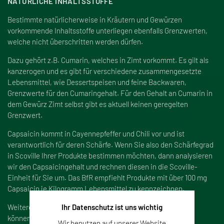
NATÜRLICHE INHALTSSTOFFE
Bestimmte natürlicherweise in Kräutern und Gewürzen
vorkommende Inhaltsstoffe unterliegen ebenfalls Grenzwerten,
welche nicht überschritten werden dürfen.
Dazu gehört z.B. Cumarin, welches in Zimt vorkommt. Es gilt als
kanzerogen und es gibt für verschiedene zusammengesetzte
Lebensmittel, wie Dessertspeisen und feine Backwaren,
Grenzwerte für den Cumaringehalt. Für den Gehalt an Cumarin in
dem Gewürz Zimt selbst gibt es aktuell keinen geregelten
Grenzwert.
Capsaicin kommt in Cayennepfeffer und Chili vor und ist
verantwortlich für deren Schärfe. Wenn Sie also den Schärfegrad
in Scoville Ihrer Produkte bestimmen möchten, dann analysieren
wir den Capsaicingehalt und rechnen diesen in die Scoville-
Einheit für Sie um. Das BfR empfiehlt Produkte mit
über 100 mg
Capsaicin je Kilogramm Lebensmittel
zu kennzeichnen.
Weitere natürliche Inhaltsstoffe, die wir für Sie analysieren
Ihr Datenschutz ist uns wichtig
können, sind: Piperin, ätherische Öle und Vanillin.
Wir benutzen auf unserer Website