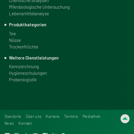
Chemische Analysen
Mikrobiologische Untersuchung
Lebensmittelanalyse
Produkt­ka­te­go­rien
Tee
Nüsse
Trockenfrüchte
Weitere Dienst­leis­tungen
Kennzeichnung
Hygieneschulungen
Probenlogistik
Standorte
Über uns
Karriere
Termine
Mediathek
News
Kontakt